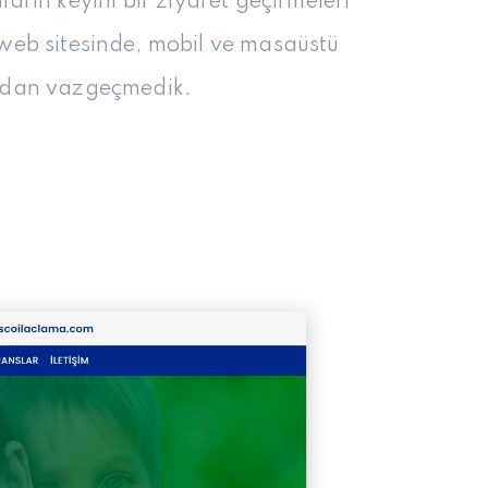
ların keyifli bir ziyaret geçirmeleri
 web sitesinde, mobil ve masaüstü
rımdan vazgeçmedik.