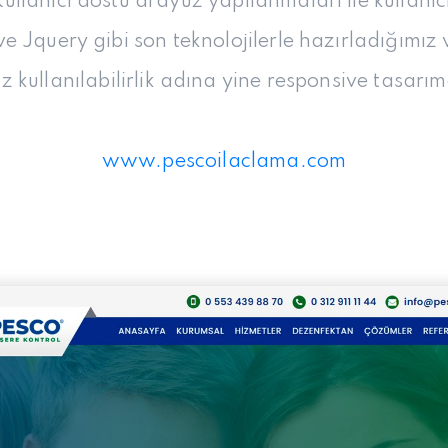
Kullanıcı dostu arayüz yapılanmaları ile kullanıcı
ve Jquery gibi son teknolojilerle hazırladığımız
z kullanılabilirlik adına yine responsive tasa
www.pescoilaclama.com