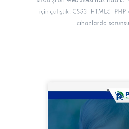
sıradışı bir web sitesi hazırladık. 
için çalıştık. CSS3, HTML5, PHP 
cihazlarda sorunsu