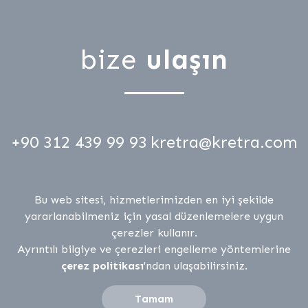
bize
ulaşın
+90 312 439 99 93
kretra@kretra.com
Bu web sitesi, hizmetlerimizden en iyi şekilde
yararlanabilmeniz için yasal düzenlemelere uygun
çerezler kullanır.
Ayrıntılı bilgiye ve çerezleri engelleme yöntemlerine
çerez politikası
'ndan ulaşabilirsiniz.
Kretra Kreatif © Copyright 2015 / 2026
Tamam
biz
işler
markalar
ik
iletişim